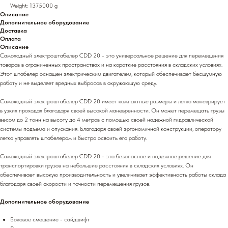
Weight: 1375000 g
Описание
Дополнительное оборудование
Доставка
Оплата
Описание
Самоходный электроштабелер CDD 20 - это универсальное решение для перемещения
товаров в ограниченных пространствах и на короткие расстояния в складских условиях.
Этот штабелер оснащен электрическим двигателем, который обеспечивает бесшумную
работу и не выделяет вредных выбросов в окружающую среду.
Самоходный электроштабелер CDD 20 имеет компактные размеры и легко маневрирует
в узких проходах благодаря своей высокой маневренности. Он может перемещать грузы
весом до 2 тонн на высоту до 4 метров с помощью своей надежной гидравлической
системы подъема и опускания. Благодаря своей эргономичной конструкции, оператору
легко управлять штабелером и быстро освоить его работу.
Самоходный электроштабелер CDD 20 - это безопасное и надежное решение для
транспортировки грузов на небольшие расстояния в складских условиях. Он
обеспечивает высокую производительность и увеличивает эффективность работы склада
благодаря своей скорости и точности перемещения грузов.
Дополнительное оборудование
Боковое смещение - сайдшифт