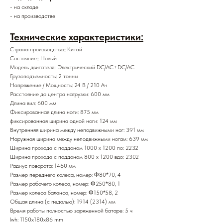
- на складе
- на производстве
Технические характеристики:
Страна производства:: Китай
Состояние:: Новый
Модель двигателя:: Электрический DC/AC+DC/AC
Грузоподъемность: 2 тонны
Напряжение / Мощность: 24 В / 210 Ач
Расстояние до центра нагрузки: 600 мм
Длина вил: 600 мм
Фиксированная длина ноги: 875 мм
фиксированная ширина одной ноги: 124 мм
Внутренняя ширина между неподвижными ног: 391 мм
Наружная ширина между неподвижными ногам: 639 мм
Ширина прохода с поддоном 1000 x 1200 по: 2232
Ширина прохода с поддоном 800 х 1200 вдо: 2302
Радиус поворота: 1460 мм
Размер переднего колеса, номер: Φ80*70, 4
Размер рабочего колеса, номер: Φ250*80, 1
Размер колеса баланса, номер: Φ150*58, 2
Общая длина (с педалью): 1914 (2314) мм
Время работы полностью заряженной батаре: 5 ч
lwh: 1150x180x86 mm