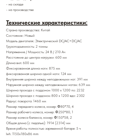
- на складе
- на производстве
Технические характеристики:
Страна производства:: Китай
Состояние:: Новый
Модель двигателя:: Электрический DC/AC+DC/AC
Грузоподъемность: 2 тонны
Напряжение / Мощность: 24 В / 210 Ач
Расстояние до центра нагрузки: 600 мм
Длина вил: 600 мм
Фиксированная длина ноги: 875 мм
фиксированная ширина одной ноги: 124 мм
Внутренняя ширина между неподвижными ног: 391 мм
Наружная ширина между неподвижными ногам: 639 мм
Ширина прохода с поддоном 1000 x 1200 по: 2232
Ширина прохода с поддоном 800 х 1200 вдо: 2302
Радиус поворота: 1460 мм
Размер переднего колеса, номер: Φ80*70, 4
Размер рабочего колеса, номер: Φ250*80, 1
Размер колеса баланса, номер: Φ150*58, 2
Общая длина (с педалью): 1914 (2314) мм
Время работы полностью заряженной батаре: 5 ч
lwh: 1150x180x86 mm