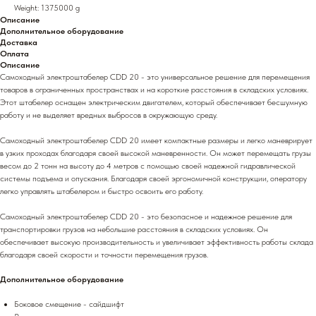
Weight: 1375000 g
Описание
Дополнительное оборудование
Доставка
Оплата
Описание
Самоходный электроштабелер CDD 20 - это универсальное решение для перемещения
товаров в ограниченных пространствах и на короткие расстояния в складских условиях.
Этот штабелер оснащен электрическим двигателем, который обеспечивает бесшумную
работу и не выделяет вредных выбросов в окружающую среду.
Самоходный электроштабелер CDD 20 имеет компактные размеры и легко маневрирует
в узких проходах благодаря своей высокой маневренности. Он может перемещать грузы
весом до 2 тонн на высоту до 4 метров с помощью своей надежной гидравлической
системы подъема и опускания. Благодаря своей эргономичной конструкции, оператору
легко управлять штабелером и быстро освоить его работу.
Самоходный электроштабелер CDD 20 - это безопасное и надежное решение для
транспортировки грузов на небольшие расстояния в складских условиях. Он
обеспечивает высокую производительность и увеличивает эффективность работы склада
благодаря своей скорости и точности перемещения грузов.
Дополнительное оборудование
Боковое смещение - сайдшифт