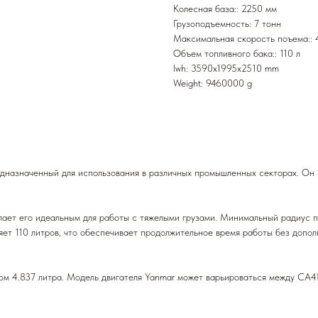
Колесная база:: 2250 мм
Грузоподъемность: 7 тонн
Максимальная скорость поъема:: 
Объем топливного бака:: 110 л
lwh: 3590x1995x2510 mm
Weight: 9460000 g
дназначенный для использования в различных промышленных секторах. Он и
елает его идеальным для работы с тяжелыми грузами. Минимальный радиус 
яет 110 литров, что обеспечивает продолжительное время работы без дополн
 4.837 литра. Модель двигателя Yanmar может варьироваться между CA4