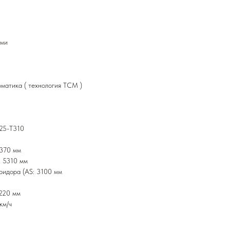
ами
оматика ( технология TCM )
125-T310
3370 мм
: 5310 мм
ридора (AS: 3100 мм
220 мм
км/ч