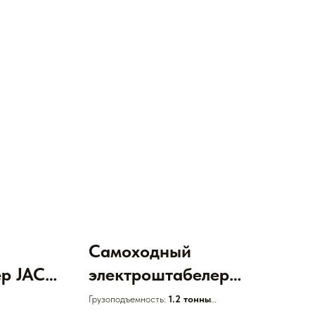
Самоходный
р JAC
электроштабелер
поводкового типа JAC
Грузоподъемность:
1.2 тонны
Двигатель:
Электрический