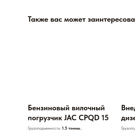
Также вас может заинтересова
Бензиновый вилочный
Вне
погрузчик JAC CPQD 15
диз
пог
Грузоподъемность:
1.5 тонны
Грузоп
Двигатель:
Газ-бензиновый
Двигат