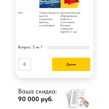
Нет
Ограничение по
Дополнительное
высоте
оборудование
погрузчика
(кабина с
(вагоны,
отопителем,
контейнеры)
боковое
смещение
каретки и т.д.)
Вопрос: 5 из 7
Далее
Ваша скидка:
90 000 руб.