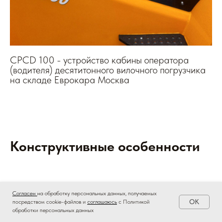
CPCD 100 - устройство кабины оператора
(водителя) десятитонного вилочного погрузчика
на складе Еврокара Москва
Конструктивные особенности
Согласен
на обработку персональных данных, получаемых
Рассмотрим конструкцию вилочного погрузчика 10000 кг на
OK
посредством cookie-файлов и
соглашаюсь
с Политикой
примере JAC CPCD 100.
обработки персональных данных
В основе конструкции лежит прочная рама, изготовленная из