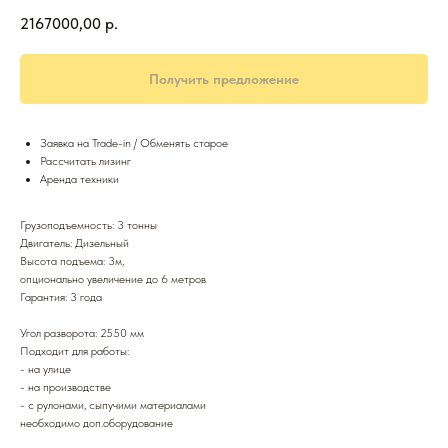
2167000,00
р.
Получить предложение
Заявка на Trade-in / Обменять старое
Рассчитать лизинг
Аренда техники
Грузоподъемность: 3 тонны
Двигатель: Дизельный
Высота подъема: 3м,
опционально увеличение до 6 метров
Гарантия: 3 года
Угол разворота: 2550 мм
Подходит для работы:
- на улице
- на производстве
- с рулонами, сыпучими материалами
необходимо доп.оборудование