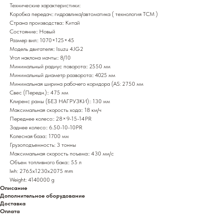
Технические характеристики:
Коробка передач:: гидравлика/автоматика ( технология TCM )
Страна производства:: Китай
Состояние:: Новый
Размер вил:: 1070×125×45
Модель двигателя:: Isuzu 4JG2
Угол наклона мачты:: 8/10
Минимальный радиус поворота:: 2550 мм
Минимальный диаметр разворота:: 4025 мм
Минимальная ширина рабочего коридора (AS: 2750 мм
Свес (Передн.):: 475 мм
Клиренс рамы (БЕЗ НАГРУЗКИ):: 130 мм
Максимальная скорость хода:: 18 км/ч
Переднее колесо:: 28×9-15-14PR
Заднее колесо:: 6.50-10-10PR
Колесная база:: 1700 мм
Грузоподъемность: 3 тонны
Максимальная скорость поъема:: 430 мм/с
Объем топливного бака:: 55 л
lwh: 2765x1230x2075 mm
Weight: 4140000 g
Описание
Дополнительное оборудование
Доставка
Оплата