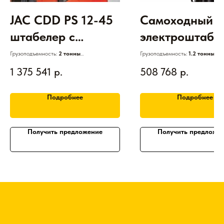
JAC CDD PS 12-45
Самоходный
штабелер с
электроштабе
пантографом,
поводкового 
Грузоподъемность:
2 тонны
Грузоподъемность:
1.2 тонны
Двигатель:
Электрический
Двигатель:
Электрический
триплекс с сх EPS
JAC CDD 12 -
1 375 541
р.
508 768
р.
АКБ:
Свинцово-кислотная
АКБ:
Свинцово-кислотная
Высота подъема:
1,6 - 6 м
Высота подъема:
2,5 - 4 м
(24V/320Ah)
серия COMPA
Гарантия:
3 года
Гарантия:
1 год
Подробнее
Подробнее
Получить предложение
Получить предложе