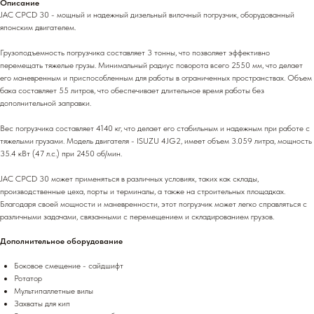
Описание
JAC CPCD 30 - мощный и надежный дизельный вилочный погрузчик, оборудованный
японским двигателем.
Грузоподъемность погрузчика составляет 3 тонны, что позволяет эффективно
перемещать тяжелые грузы. Минимальный радиус поворота всего 2550 мм, что делает
его маневренным и приспособленным для работы в ограниченных пространствах. Объем
бака составляет 55 литров, что обеспечивает длительное время работы без
дополнительной заправки.
Вес погрузчика составляет 4140 кг, что делает его стабильным и надежным при работе с
тяжелыми грузами. Модель двигателя - ISUZU 4JG2, имеет объем 3.059 литра, мощность
35.4 кВт (47 л.с.) при 2450 об/мин.
JAC CPCD 30 может применяться в различных условиях, таких как склады,
производственные цеха, порты и терминалы, а также на строительных площадках.
Благодаря своей мощности и маневренности, этот погрузчик может легко справляться с
различными задачами, связанными с перемещением и складированием грузов.
Дополнительное оборудование
Боковое смещение - сайдшифт
Ротатор
Мультипаллетные вилы
Захваты для кип