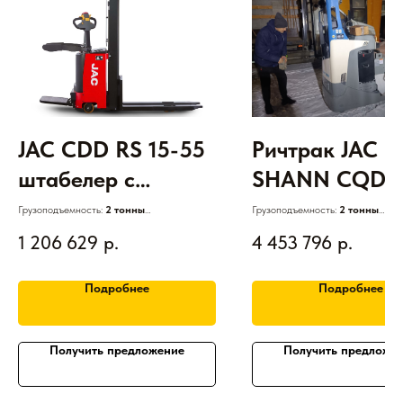
JAC CDD RS 15-55
Ричтрак JAC
штабелер с
SHANN CQD2
выдвижной
Lux СИДЯ (LIT
Грузоподъемность:
2 тонны
Грузоподъемность:
2 тонны
Двигатель:
Электрический
Двигатель:
Электрический
мачтой, триплекс с
48V/600Ah) -
1 206 629
р.
4 453 796
р.
АКБ:
Свинцово-кислотная
АКБ:
Литий-ионный
Высота подъема:
1,6 - 6 м
Высота подъема:
до 14,0 м
сх EPS (24V/270Ah)
подъем 14,0 м
Гарантия:
3 года
Гарантия:
1 год
Подробнее
Подробнее
Получить предложение
Получить предложе