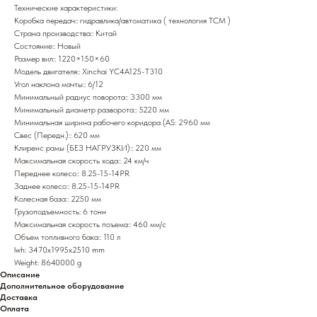
Технические характеристики:
Коробка передач:: гидравлика/автоматика ( технология TCM )
Страна производства:: Китай
Состояние:: Новый
Размер вил:: 1220×150×60
Модель двигателя:: Xinchai YC4A125-T310
Угол наклона мачты:: 6/12
Минимальный радиус поворота:: 3300 мм
Минимальный диаметр разворота:: 5220 мм
Минимальная ширина рабочего коридора (AS: 2960 мм
Свес (Передн.):: 620 мм
Клиренс рамы (БЕЗ НАГРУЗКИ):: 220 мм
Максимальная скорость хода:: 24 км/ч
Переднее колесо:: 8.25-15-14PR
Заднее колесо:: 8.25-15-14PR
Колесная база:: 2250 мм
Грузоподъемность: 6 тонн
Максимальная скорость поъема:: 460 мм/с
Объем топливного бака:: 110 л
lwh: 3470x1995x2510 mm
Weight: 8640000 g
Описание
Дополнительное оборудование
Доставка
Оплата