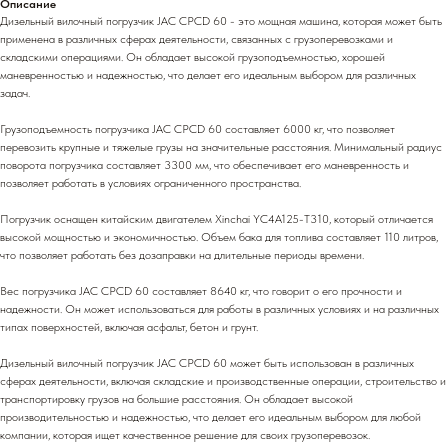
Описание
Дизельный вилочный погрузчик JAC CPCD 60 - это мощная машина, которая может быть
применена в различных сферах деятельности, связанных с грузоперевозками и
складскими операциями. Он обладает высокой грузоподъемностью, хорошей
маневренностью и надежностью, что делает его идеальным выбором для различных
задач.
Грузоподъемность погрузчика JAC CPCD 60 составляет 6000 кг, что позволяет
перевозить крупные и тяжелые грузы на значительные расстояния. Минимальный радиус
поворота погрузчика составляет 3300 мм, что обеспечивает его маневренность и
позволяет работать в условиях ограниченного пространства.
Погрузчик оснащен китайским двигателем Xinchai YC4A125-T310, который отличается
высокой мощностью и экономичностью. Объем бака для топлива составляет 110 литров,
что позволяет работать без дозаправки на длительные периоды времени.
Вес погрузчика JAC CPCD 60 составляет 8640 кг, что говорит о его прочности и
надежности. Он может использоваться для работы в различных условиях и на различных
типах поверхностей, включая асфальт, бетон и грунт.
Дизельный вилочный погрузчик JAC CPCD 60 может быть использован в различных
сферах деятельности, включая складские и производственные операции, строительство и
транспортировку грузов на большие расстояния. Он обладает высокой
производительностью и надежностью, что делает его идеальным выбором для любой
компании, которая ищет качественное решение для своих грузоперевозок.