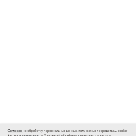
Согласен
на обработку персональных данных, получаемых посредством cookie-
файлов и
соглашаюсь
с Политикой обработки персональных данных