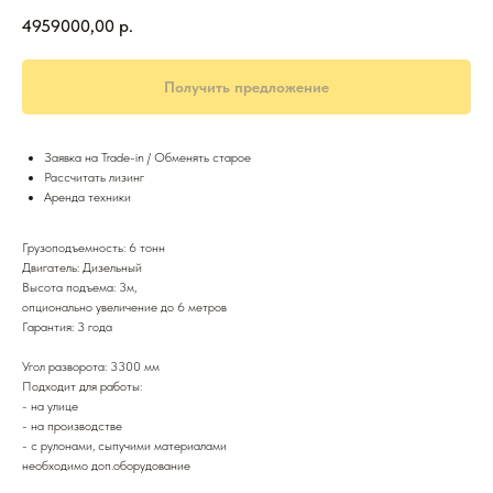
4959000,00
р.
Получить предложение
Заявка на Trade-in / Обменять старое
Рассчитать лизинг
Аренда техники
Грузоподъемность: 6 тонн
Двигатель: Дизельный
Высота подъема: 3м,
опционально увеличение до 6 метров
Гарантия: 3 года
Угол разворота: 3300 мм
Подходит для работы:
- на улице
- на производстве
- с рулонами, сыпучими материалами
необходимо доп.оборудование