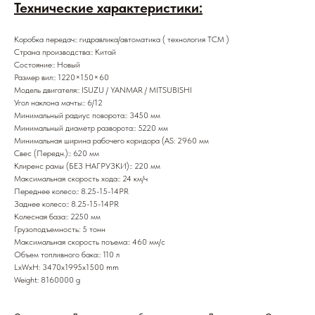
Технические характеристики:
Коробка передач:: гидравлика/автоматика ( технология TCM )
Страна производства:: Китай
Состояние:: Новый
Размер вил:: 1220×150×60
Модель двигателя:: ISUZU / YANMAR / MITSUBISHI
Угол наклона мачты:: 6/12
Минимальный радиус поворота:: 3450 мм
Минимальный диаметр разворота:: 5220 мм
Минимальная ширина рабочего коридора (AS: 2960 мм
Свес (Передн.):: 620 мм
Клиренс рамы (БЕЗ НАГРУЗКИ):: 220 мм
Максимальная скорость хода:: 24 км/ч
Переднее колесо:: 8.25-15-14PR
Заднее колесо:: 8.25-15-14PR
Колесная база:: 2250 мм
Грузоподъемность: 5 тонн
Максимальная скорость поъема:: 460 мм/с
Объем топливного бака:: 110 л
LxWxH: 3470x1995x1500 mm
Weight: 8160000 g