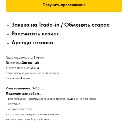
Получить предложение
Заявка на Trade-in / Обменять старое
Рассчитать лизинг
Аренда техники
Грузоподъемность:
5 тонн
Двигатель:
Дизельный
Высота подъема:
2,3 м
,
опционально увеличение до 6 метров
Гарантия:
3 года
Угол разворота:
3450 мм
Подходит для работы:
- для погрузки и разгрузки грузов в трюмах судов и на причалах
- на улице
- на производстве
- с рулонами, сыпучими материалами
необходимо доп.оборудование