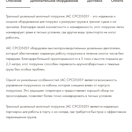
Описание
Дополнительное оборудование
Доставка
Оплата
Трюмный дизельный вилочный погрузчик JAC CPCD50SY - это надежное и
мощное оборудование для погрузки и разгрузки грузов в трюмах судов и на
причалах. Благодаря своей компактности и маневренности, этот погрузчик легко
маневрирует даже в тесных условиях, где другие виды транспорта не могут
работать.
JAC CPCD50SY оборудован высокопроизводительным дизельным двигателем,
который обеспечивает надежную работу погрузчика в течение многих часов без
перерыва. Благодаря большой грузоподъемности в 5 тонн и высоте подъема до
2,3 метра, этот погрузчик способен перевозить крупногабаритные и тяжелые
грузы без особых проблем.
Одной из уникальных особенностей JAC CPCD50SY является возможность
управления погрузчиком из кабины, которая смещена влево от корпуса
погрузчика. Это защищает оператора и предоставляет хороший обзор на
происходящее, позволяет более точно маневрировать в тесных условиях.
Трюмный дизельный вилочный погрузчик JAC CPCD50SY является надежным
партнером для работы в порту и на складе, где требуется быстрое и эффективное
перемещение грузов.