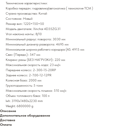
Технические характеристики:
Коробка передач:: гидравлика/автоматика ( технология TCM )
Страна производства:: Китай
Состояние:: Новый
Размер вил:: 1220×150×50
Модель двигателя:: Xinchai 4D35ZG31
Угол наклона мачты:: 8/10
Минимальный радиус поворота:: 3030 мм
Минимальный диаметр разворота:: 4695 мм
Минимальная ширина рабочего коридора (AS: 4915 мм
Свес (Передн.):: 547 мм
Клиренс рамы (БЕЗ НАГРУЗКИ):: 220 мм
Максимальная скорость хода:: 23 км/ч
Переднее колесо:: 2-300-15-20RP
Заднее колесо:: 2-7.00-12-12PR
Колесная база:: 2000 мм
Грузоподъемность: 5 тонн
Максимальная скорость поъема:: 510 мм/с
Объем топливного бака:: 100 л
lwh: 3190x1480x2230 mm
Weight: 6800000 g
Описание
Дополнительное оборудование
Доставка
Оплата