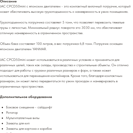
Описание
JAC CPCD50mini c японским двигателем - это компактный вилочный погрузчик, который
может обеспечивать высокую грузоподъемность и маневренность в узких помещениях.
Грузоподъемность погрузчика составляет 5 тонн, что позволяет перевозить тяжелые
грузы с легкостью. Минимальный радиус поворота это 3030 мм, что обеспечивает
отличную маневренность в ограниченном пространстве.
Объем бака составляет 100 литров, а вес погрузчика 6,8 тонн. Погрузчик оснащен
японским двигателем YANMAR.
JAC CPCD50mini может использоваться в различных условиях и применяться для
различных целей, таких как склады, производства и строительные объекты. Он отлично
подходит для работы с грузами различных размеров и форм, а также может
использоваться для перемещения контейнеров. Кроме того, благодаря компактным
размерам, он может легко передвигаться по узким проходам и маневрировать в
ограниченных пространствах.
Дополнительное оборудование
Боковое смещение - сайдшифт
Ротатор
Мультипаллетные вилы
Захваты для кип
Захваты для кортона и коробок