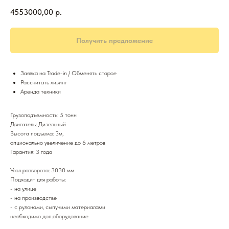
4553000,00
р.
Получить предложение
Заявка на Trade-in / Обменять старое
Рассчитать лизинг
Аренда техники
Грузоподъемность: 5 тонн
Двигатель: Дизельный
Высота подъема: 3м,
опционально увеличение до 6 метров
Гарантия: 3 года
Угол разворота: 3030 мм
Подходит для работы:
- на улице
- на производстве
- с рулонами, сыпучими материалами
необходимо доп.оборудование