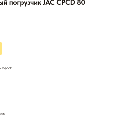
ый погрузчик JAC CPCD 80
 старое
ров