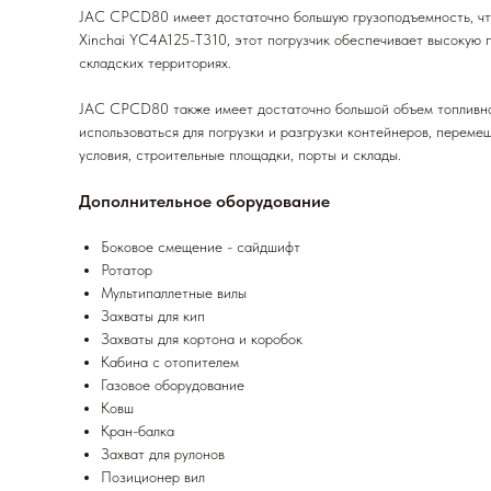
JAC CPCD80 имеет достаточно большую грузоподъемность, чтоб
Xinchai YC4A125-T310, этот погрузчик обеспечивает высокую 
складских территориях.
JAC CPCD80 также имеет достаточно большой объем топливного
использоваться для погрузки и разгрузки контейнеров, переме
условия, строительные площадки, порты и склады.
Дополнительное оборудование
Боковое смещение - сайдшифт
Ротатор
Мультипаллетные вилы
Захваты для кип
Захваты для кортона и коробок
Кабина с отопителем
Газовое оборудование
Ковш
Кран-балка
Захват для рулонов
Позиционер вил