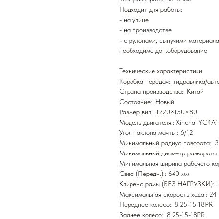
Подходит для работы:
- на улице
- на производстве
- с рулонами, сыпучими материал
необходимо доп.оборудование
Технические характеристики:
Коробка передач:: гидравлика/авт
Страна производства:: Китай
Состояние:: Новый
Размер вил:: 1220×150×80
Модель двигателя:: Xinchai YC4A
Угол наклона мачты:: 6/12
Минимальный радиус поворота:: 
Минимальный диаметр разворота:
Минимальная ширина рабочего ко
Свес (Передн.):: 640 мм
Клиренс рамы (БЕЗ НАГРУЗКИ):: 
Максимальная скорость хода:: 24 
Переднее колесо:: 8.25-15-18PR
Заднее колесо:: 8.25-15-18PR