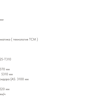
ами
оматика ( технология TCM )
125-T310
3370 мм
: 5310 мм
ридора (AS: 3100 мм
220 мм
км/ч