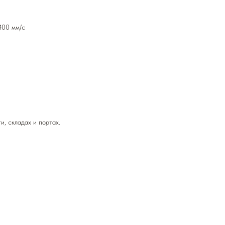
400 мм/с
, складах и портах.