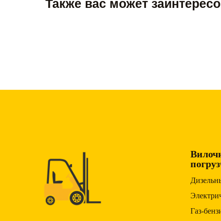
Также вас может заинтерес
Вилоч
погру
Дизельн
Электри
Газ-бен