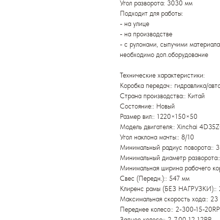
Угол разворота: 3030 мм
Подходит для работы:
- на улице
- на производстве
- с рулонами, сыпучими материал
необходимо доп.оборудование
Технические характеристики:
Коробка передач:: гидравлика/авт
Страна производства:: Китай
Состояние:: Новый
Размер вил:: 1220×150×50
Модель двигателя:: Xinchai 4D35
Угол наклона мачты:: 8/10
Минимальный радиус поворота:: 
Минимальный диаметр разворота:
Минимальная ширина рабочего ко
Свес (Передн.):: 547 мм
Клиренс рамы (БЕЗ НАГРУЗКИ):: 
Максимальная скорость хода:: 23 
Переднее колесо:: 2-300-15-20RP
Заднее колесо:: 2-7.00-12-12PR