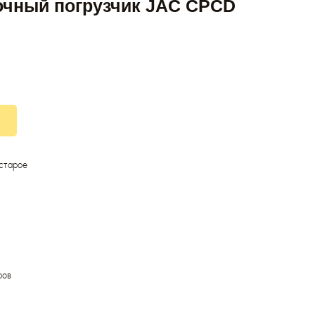
чный погрузчик JAC CPCD
 старое
ров