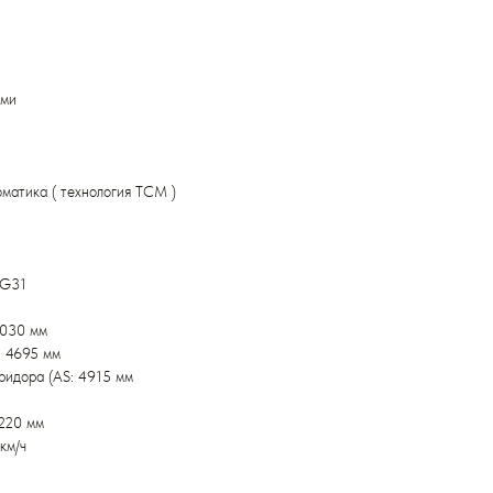
ами
оматика ( технология TCM )
ZG31
3030 мм
: 4695 мм
ридора (AS: 4915 мм
220 мм
км/ч