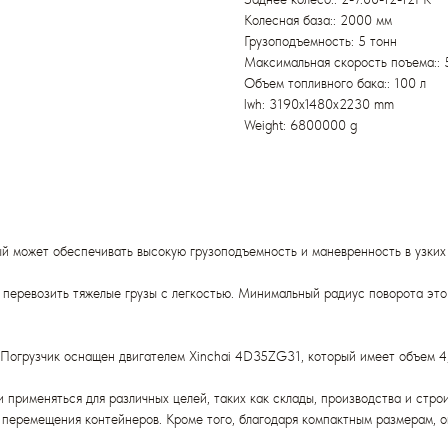
Колесная база:: 2000 мм
Грузоподъемность: 5 тонн
Максимальная скорость поъема:: 
Объем топливного бака:: 100 л
lwh: 3190x1480x2230 mm
Weight: 6800000 g
й может обеспечивать высокую грузоподъемность и маневренность в узких
т перевозить тяжелые грузы с легкостью. Минимальный радиус поворота эт
. Погрузчик оснащен двигателем Xinchai 4D35ZG31, который имеет объем 4,
применяться для различных целей, таких как склады, производства и стро
 перемещения контейнеров. Кроме того, благодаря компактным размерам, о