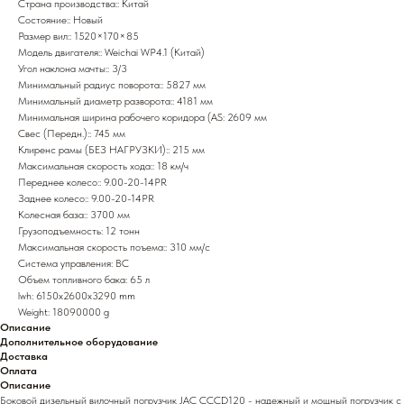
Страна производства:: Китай
Состояние:: Новый
Размер вил:: 1520×170×85
Модель двигателя:: Weichai WP4.1 (Китай)
Угол наклона мачты:: 3/3
Минимальный радиус поворота:: 5827 мм
Минимальный диаметр разворота:: 4181 мм
Минимальная ширина рабочего коридора (AS: 2609 мм
Свес (Передн.):: 745 мм
Клиренс рамы (БЕЗ НАГРУЗКИ):: 215 мм
Максимальная скорость хода:: 18 км/ч
Переднее колесо:: 9.00-20-14PR
Заднее колесо:: 9.00-20-14PR
Колесная база:: 3700 мм
Грузоподъемность: 12 тонн
Максимальная скорость поъема:: 310 мм/с
Система управления: ВС
Объем топливного бака: 65 л
lwh: 6150x2600x3290 mm
Weight: 18090000 g
Описание
Дополнительное оборудование
Доставка
Оплата
Описание
Боковой дизельный вилочный погрузчик JAC CCCD120 - надежный и мощный погрузчик с