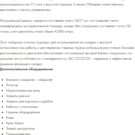
грузоподъемностью 12 тонн и высотой подъема 3 метра. Обладает качественным
двигателем и легким управлением.
Минимальный радиус поворота составляет всего 5827 мм, что позволяет легко
маневрировать на ограниченной площади склада. Вес погрузчика составляет почти 18,1
тонны, а его двигатель имеет объем 4,088 литра.
Этот погрузчик отлично подходит для использования на складах с высокой
интенсивностью работы и для перевозки тяжелых грузов на большие расстояния. Боковая
расположенность двигателя обеспечивает оптимальный весовой баланс погрузчика, что
улучшает его устойчивость и маневренность. JAC CCCD120 - надежное и эффективное
решение для вашего склада.
Дополнительное оборудование
Боковое смещение - сайдшифт
Ротатор
Мультипаллетные вилы
Захваты для кип
Захваты для кортона и коробок
Кабина с отопителем
Газовое оборудование
Ковш
Кран-балка
Захват для рулонов
Позиционер вил