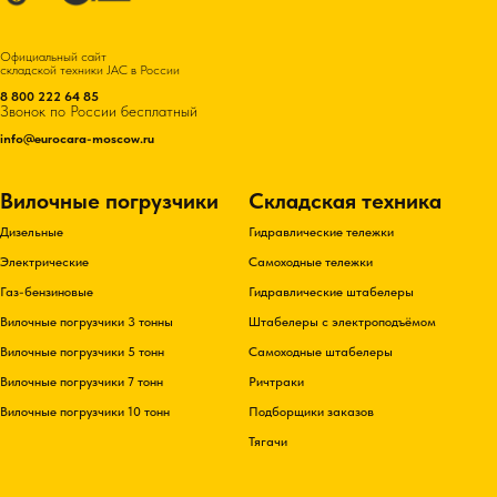
Официальный сайт
складской техники JAC в России
8 800 222 64 85
Звонок по России бесплатный
info@eurocara-moscow.ru
Вилочные погрузчики
Складская техника
Дизельные
Гидравлические тележки
Электрические
Самоходные тележки
Газ-бензиновые
Гидравлические штабелеры
Вилочные погрузчики 3 тонны
Штабелеры с электроподъёмом
Вилочные погрузчики 5 тонн
Самоходные штабелеры
Вилочные погрузчики 7 тонн
Ричтраки
Вилочные погрузчики 10 тонн
Подборщики заказов
Тягачи