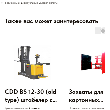
Возможны индивидуальные условия оплаты
Также вас может заинтересовать
CDD BS 12-30 (old
Захваты для
type) штабелер с
картонных
противовесом,
коробок
Грузоподъемность:
2 тонны
Подходит для использования в ск