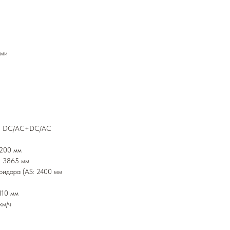
ами
кий DC/AC+DC/AC
2200 мм
: 3865 мм
ридора (AS: 2400 мм
110 мм
км/ч