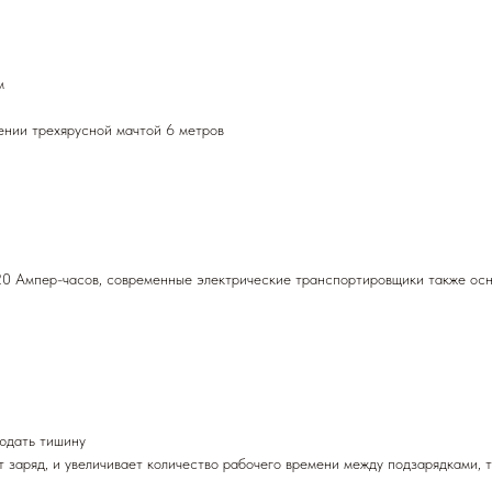
м
ении трехярусной мачтой 6 метров
20 Ампер-часов, современные электрические транспортировщики также осн
людать тишину
т заряд, и увеличивает количество рабочего времени между подзарядками,