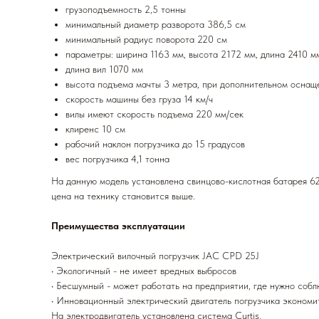
грузоподъемность 2,5 тонны
минимальный диаметр разворота 386,5 см
минимальный радиус поворота 220 см
параметры: ширина 1163 мм, высота 2172 мм, длина 2410 м
длина вил 1070 мм
высота подъема мачты 3 метра, при дополнительном оснащ
скорость машины без груза 14 км/ч
вилы имеют скорость подъема 220 мм/сек
клиренс 10 см
рабочий наклон погрузчика до 15 градусов
вес погрузчика 4,1 тонна
На данную модель установлена свинцово-кислотная батарея 6
цена на технику становится выше.
Преимущества эксплуатации
Электрический вилочный погрузчик JAC CPD 25J
• Экологичный - не имеет вредных выбросов
• Бесшумный - может работать на предприятии, где нужно соб
• Инновационный электрический двигатель погрузчика экономи
На электродвигатель установлена система Curtis.