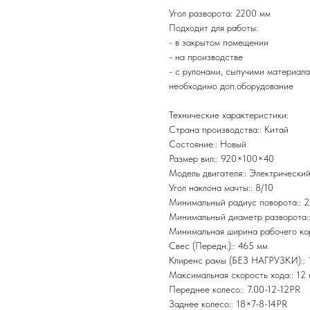
Угол разворота: 2200 мм
Подходит для работы:
- в закрытом помещении
- на производстве
- с рулонами, сыпучими материал
необходимо доп.оборудование
Технические характеристики:
Страна производства:: Китай
Состояние:: Новый
Размер вил:: 920×100×40
Модель двигателя:: Электричес
Угол наклона мачты:: 8/10
Минимальный радиус поворота:: 
Минимальный диаметр разворота:
Минимальная ширина рабочего ко
Свес (Передн.):: 465 мм
Клиренс рамы (БЕЗ НАГРУЗКИ):: 
Максимальная скорость хода:: 12 
Переднее колесо:: 7.00-12-12PR
Заднее колесо:: 18×7-8-14PR