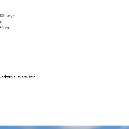
400 мм/с
я)
30 Ач
 сферах, таких как: