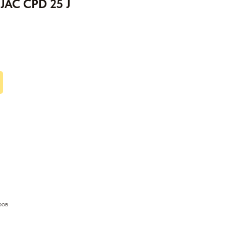
JAC CPD 25 J
ров