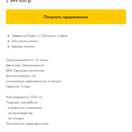
2 349 000
р.
Получить предложение
Заявка на Trade-in / Обменять старое
Рассчитать лизинг
Аренда техники
Грузоподъемность: 1.6 тонны
Двигатель: Электрический
АКБ: Свинцово-кислотная
Высота подъема: 3м,
опционально увеличение до 6 метров
Гарантия: 3 года
Угол разворота: 1550 мм
Подходит для работы:
- в закрытом помещении
- на производстве
- на складах
Технические характеристики: