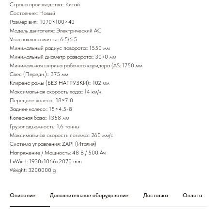
Страна производства:: Китай
Состояние:: Новый
Размер вил:: 1070×100×40
Модель двигателя:: Электрический AC
Угол наклона мачты:: 6.5/6.5
Минимальный радиус поворота:: 1550 мм
Минимальный диаметр разворота:: 3070 мм
Минимальная ширина рабочего коридора (AS: 1750 мм
Свес (Передн.):: 375 мм
Клиренс рамы (БЕЗ НАГРУЗКИ):: 102 мм
Максимальная скорость хода:: 14 км/ч
Переднее колесо:: 18×7-8
Заднее колесо:: 15×4.5-8
Колесная база:: 1358 мм
Грузоподъемность: 1,6 тонны
Максимальная скорость поъема:: 260 мм/с
Система управления: ZAPI (Италия)
Напряжение / Мощность: 48 В / 500 Ач
LxWxH: 1930x1066x2070 mm
Weight: 3200000 g
Описание
Дополнительное оборудование
Доставка
Оплата