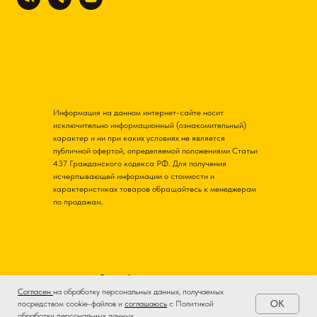
Информация на данном интернет-сайте носит
исключительно информационный (ознакомительный)
характер и ни при каких условиях не является
публичной офертой, определяемой положениями Статьи
437 Гражданского кодекса РФ. Для получения
исчерпывающей информации о стоимости и
характеристиках товаров обращайтесь к менеджерам
по продажам.
Разработка и продвижение
Согласен
на обработку персональных данных, получаемых
OK
посредством cookie-файлов и
соглашаюсь
с Политикой
обработки персональных данных