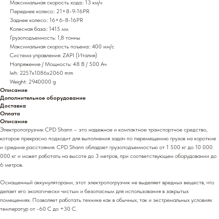
Максимальная скорость хода:: 13 км/ч
Переднее колесо:: 21×8-9-16PR
Заднее колесо:: 16×6-8-16PR
Колесная база:: 1415 мм
Грузоподъемность: 1,8 тонны
Максимальная скорость поъема:: 400 мм/с
Система управления: ZAPI (Италия)
Напряжение / Мощность: 48 В / 500 Ач
lwh: 2257x1086x2060 mm
Weight: 2940000 g
Описание
Дополнительное оборудование
Доставка
Оплата
Описание
Электропогрузчик CPD Shann – это надежное и компактное транспортное средство,
которое прекрасно подходит для выполнения задач по перемещению грузов на короткие
и средние расстояния. CPD Shann обладает грузоподъемностью от 1 500 кг до 10 000
000 кг и может работать на высоте до 3 метров, при соответствующем оборудовании до
6 метров.
Оснащенный аккумуляторами, этот электропогрузчик не выделяет вредных веществ, что
делает его экологически чистым и безопасным для использования в закрытых
помещениях. Позволяет работать технике как в обычных, так и экстремальных условиях
температур от -60 С до +30 С.