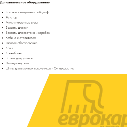
Дополнительное оборудование
Боковое смещение - сайдшифт
Ротатор
Мультипаллетные вилы
Захваты для кип
Захваты для кортона и коробок
Кабина с отопителем
Газовое оборудование
Ковш
Кран-балка
Захват для рулонов
Позиционер вил
Шины для вилочных погрузчиков - Суперэластик