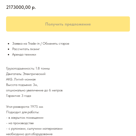
2173000,00
р.
Получить предложение
Заявка на Trade-in / Обменять старое
Рассчитать лизинг
Аренда техники
Грузоподъемность: 1.8 тонны
Двигатель: Электрический
АКБ: Литий-ионная
Высота подъема: 3м,
опционально увеличение до 6 метров
Гарантия: 3 года
Угол разворота: 1975 мм
Подходит для работы:
- в закрытом помещении
- на производстве
- с рулонами, сыпучими материалами
необходимо доп.оборудование