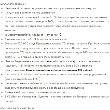
CPD Shann оснащен:
Уникальной система рекуперации энергии торможения и энергии инерции.
Интуитивно понятная панель управления.
Время зарядки составляет 1,5 часов 100%. Так как погрузчик никогда не разряжают
полностью, а оставляют примерно 20%, то спокойно можно говорить, что заряжается
за 1 час. Зарядное устройство позволяет заряжать батарею в любое время, как
телефон.
Температура рабочей среды от – 30 до 60 ℃.
Степень защиты IP65. НЕ боится попадания влаги.
Экономия 120 000 в год. Проводить плановое ТО теперь не нужно. При 8ми часовом
рабочем дне, погрузчик в год в среднем отработает 2000 моточасов в год,
проведение ТО на дизельных погрузчиках обязательно каждые 200 моточасов = это
около 10 ТО в год, цена одного ТО в среднем 12 тыс.
Энергосбережение и защита окружающей среды: Однократная потребляемая
мощность АКБ 40 кВт/ч, что позволяет экономить более 30% затрат на
электроэнергию.
Стоимость одной зарядки составляет 110 рублей.
Интеллектуальный контроль температуры системы охлаждения электродвигателей
(как у электромобилей NIO ) .
Несколько режимов работы: eco, standard, power. Можно самостоятельно настроить
скорость подъема/опускания вил, скорость движения погрузчика.
Синхронный двигатель с постоянными магнитами.
BMS (Battery Management System) – система управления батареей с возможностью
онлайн
мониторинга со смартфона.