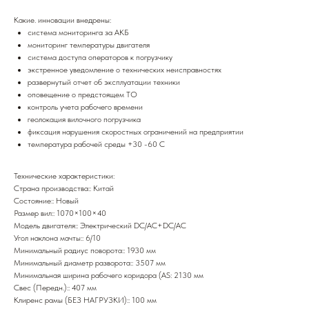
Какие. инновации внедрены:
система мониторинга за АКБ
мониторинг температуры двигателя
система доступа операторов к погрузчику
экстренное уведомление о технических неисправностях
развернутый отчет об эксплуатации техники
оповещение о предстоящем ТО
контроль учета рабочего времени
геолокация вилочного погрузчика
фиксация нарушения скоростных ограничений на предприятии
температура рабочей среды +30 -60 С
Технические характеристики:
Страна производства:: Китай
Состояние:: Новый
Размер вил:: 1070×100×40
Модель двигателя:: Электрический DC/AC+DC/AC
Угол наклона мачты:: 6/10
Минимальный радиус поворота:: 1930 мм
Минимальный диаметр разворота:: 3507 мм
Минимальная ширина рабочего коридора (AS: 2130 мм
Свес (Передн.):: 407 мм
Клиренс рамы (БЕЗ НАГРУЗКИ):: 100 мм