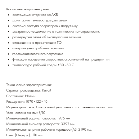
Какие. инновации внедрены:
система мониторинга за АКБ
мониторинг температуры двигателя
система доступа операторов к погрузчику
экстренное уведомление о технических неисправностях
развернутый отчет об эксплуатации техники
оповещение о предстоящем ТО
контроль учета рабочего времени
геолокация вилочного погрузчика
фиксация нарушения скоростных ограничений на предприятии
температура рабочей среды +30 -60 С
Технические характеристики:
Страна производства:: Китай
Состояние:: Новый
Размер вил:: 1070×122×40
Модель двигателя:: Синхронный двигатель с постоянными магнитами
Угол наклона мачты:: 6/10
Минимальный радиус поворота:: 1975 мм
Минимальный диаметр разворота:: 3397 мм
Минимальная ширина рабочего коридора (AS: 2190 мм
Свес (Передн.):: 110 мм