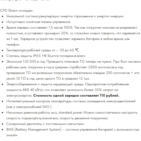
CPD Shann оснащен:
Уникальной система рекуперации энергии торможения и энергии инерции.
Интуитивно понятная панель управления.
Время зарядки составляет 1,5 часов 100%. Так как погрузчик никогда не разряжают
полностью, а оставляют примерно 20%, то спокойно можно говорить, что заряжается
за 1 час. Зарядное устройство позволяет заряжать батарею в любое время, как
телефон.
Температура рабочей среды от – 30 до 60 ℃.
Степень защиты IP65. НЕ боится попадания влаги.
Экономия 120 000 в год. Проводить плановое ТО теперь не нужно. При 8ми часовом
рабочем дне, погрузчик в год в среднем отработает 2000 моточасов в год,
проведение ТО на дизельных погрузчиках обязательно каждые 200 моточасов = это
около 10 ТО в год, цена одного ТО в среднем 12 тыс.
Энергосбережение и защита окружающей среды: Однократная потребляемая
мощность АКБ 40 кВт/ч, что позволяет экономить более 30% затрат на
электроэнергию.
Стоимость одной зарядки составляет 110 рублей.
Интеллектуальный контроль температуры системы охлаждения электродвигателей
(как у электромобилей NIO ) .
Несколько режимов работы: eco, standard, power. Можно самостоятельно настроить
скорость подъема/опускания вил, скорость движения погрузчика.
Синхронный двигатель с постоянными магнитами.
BMS (Battery Management System) – система управления батареей с возможностью
онлайн