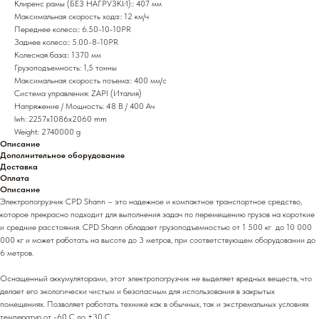
Клиренс рамы (БЕЗ НАГРУЗКИ):: 407 мм
Максимальная скорость хода:: 12 км/ч
Переднее колесо:: 6.50-10-10PR
Заднее колесо:: 5.00-8-10PR
Колесная база:: 1370 мм
Грузоподъемность: 1,5 тонны
Максимальная скорость поъема:: 400 мм/с
Система управления: ZAPI (Италия)
Напряжение / Мощность: 48 В / 400 Ач
lwh: 2257x1086x2060 mm
Weight: 2740000 g
Описание
Дополнительное оборудование
Доставка
Оплата
Описание
Электропогрузчик CPD Shann – это надежное и компактное транспортное средство,
которое прекрасно подходит для выполнения задач по перемещению грузов на короткие
и средние расстояния. CPD Shann обладает грузоподъемностью от 1 500 кг до 10 000
000 кг и может работать на высоте до 3 метров, при соответствующем оборудовании до
6 метров.
Оснащенный аккумуляторами, этот электропогрузчик не выделяет вредных веществ, что
делает его экологически чистым и безопасным для использования в закрытых
помещениях. Позволяет работать технике как в обычных, так и экстремальных условиях
температур от -60 С до +30 С.