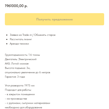
1961000,00
р.
Получить предложение
Заявка на Trade-in / Обменять старое
Рассчитать лизинг
Аренда техники
Грузоподъемность: 1.6 тонны
Двигатель: Электрический
АКБ: Литий-ионная
Высота подъема: 3м,
опционально увеличение до 6 метров
Гарантия: 3 года
Угол разворота: 1975 мм
Подходит для работы:
- в закрытом помещении
- на производстве
- с рулонами, сыпучими материалами
необходимо доп.оборудование