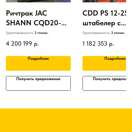
Ричтрак JAC
CDD PS 12-25
SHANN CQD20-De
штабелер с
Lux СИДЯ (LIT-ION
пантографом,
Грузоподъемность:
2 тонны
Грузоподъемность:
2 тонны
Двигатель:
Электрический
Двигатель:
Электрический
48V/600Ah) -
дуплекс EPS
4 200 199
р.
1 182 353
р.
АКБ:
Литий-ионный
АКБ:
Свинцово-кислотная
Высота подъема:
до 12,0 м
Высота подъема:
1,6 - 6 м
подъем 12,0 м
(24V/320Ah)
Гарантия:
1 год
Гарантия:
3 года
Подробнее
Подробнее
Получить предложение
Получить предложе