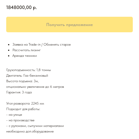
1848000,00
р.
Получить предложение
Заявка на Trade-in / Обменять старое
Рассчитать лизинг
Аренда техники
Грузоподъемность: 1,8 тонны
Двигатель: Газ-бензиновый
Высота подъема: 3м,
опционально увеличение до 6 метров
Гарантия: 3 года
Угол разворота: 2245 мм
Подходит для работы:
- на улице
- на производстве
- с рулонами, сыпучими материалами
необходимо доп.оборудование