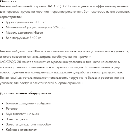
Описание
Бензиновый вилочный погрузчик JAC CPQD 20 - это надежное и эффективное решение
для перевозки грузов на короткие и средние расстояния. Вот некоторые из его основных
характеристик:
Грузоподъемность: 2000 кг
Минимальный радиус поворота: 2245 мм
Модель двигателя: Nissan
Вес погрузчика: 3400 кг
Бензиновый двигатель Nissan обеспечивает высокую производительность и надежность,
а также позволяет снизить затраты на обслуживание и ремонт.
JAC CPQD 20 может применяться в различных условиях, в том числе на складах, в
производственных помещениях и на открытых площадках. Его минимальный радиус
поворота делает его маневренным и подходящим для работы в узких пространствах.
Бензиновый двигатель позволяет использовать погрузчик на больших расстояниях и в
условиях, где доступ к электрической энергии ограничен.
Дополнительное оборудование
Боковое смещение - сайдшифт
Ротатор
Мультипаллетные вилы
Захваты для кип
Захваты для кортона и коробок
Кабина с отопителем