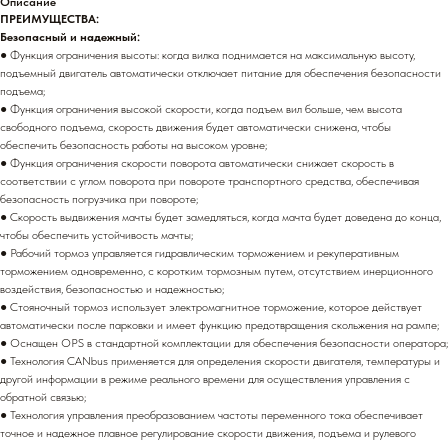
Описание
ПРЕИМУЩЕСТВА:
Безопасный и надежный:
● Функция ограничения высоты: когда вилка поднимается на максимальную высоту,
подъемный двигатель автоматически отключает питание для обеспечения безопасности
подъема;
● Функция ограничения высокой скорости, когда подъем вил больше, чем высота
свободного подъема, скорость движения будет автоматически снижена, чтобы
обеспечить безопасность работы на высоком уровне;
● Функция ограничения скорости поворота автоматически снижает скорость в
соответствии с углом поворота при повороте транспортного средства, обеспечивая
безопасность погрузчика при повороте;
● Скорость выдвижения мачты будет замедляться, когда мачта будет доведена до конца,
чтобы обеспечить устойчивость мачты;
● Рабочий тормоз управляется гидравлическим торможением и рекуперативным
торможением одновременно, с коротким тормозным путем, отсутствием инерционного
воздействия, безопасностью и надежностью;
● Стояночный тормоз использует электромагнитное торможение, которое действует
автоматически после парковки и имеет функцию предотвращения скольжения на рампе;
● Оснащен OPS в стандартной комплектации для обеспечения безопасности оператора;
● Технология CANbus применяется для определения скорости двигателя, температуры и
другой информации в режиме реального времени для осуществления управления с
обратной связью;
● Технология управления преобразованием частоты переменного тока обеспечивает
точное и надежное плавное регулирование скорости движения, подъема и рулевого