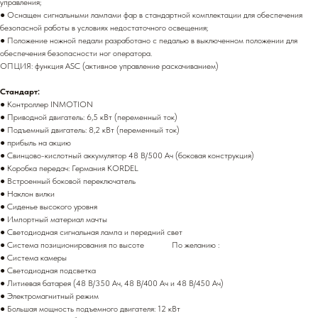
управления;
● Оснащен сигнальными лампами фар в стандартной комплектации для обеспечения
безопасной работы в условиях недостаточного освещения;
● Положение ножной педали разработано с педалью в выключенном положении для
обеспечения безопасности ног оператора.
ОПЦИЯ: функция ASC (активное управление раскачиванием)
Стандарт:
● Контроллер INMOTION
● Приводной двигатель: 6,5 кВт (переменный ток)
● Подъемный двигатель: 8,2 кВт (переменный ток)
● прибыль на акцию
● Свинцово-кислотный аккумулятор 48 В/500 Ач (боковая конструкция)
● Коробка передач: Германия KORDEL
● Встроенный боковой переключатель
● Наклон вилки
● Сиденье высокого уровня
● Импортный материал мачты
● Светодиодная сигнальная лампа и передний свет
● Система позиционирования по высоте По желанию :
● Система камеры
● Светодиодная подсветка
● Литиевая батарея (48 В/350 Ач, 48 В/400 Ач и 48 В/450 Ач)
● Электромагнитный режим
● Большая мощность подъемного двигателя: 12 кВт