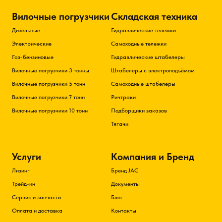
Вилочные погрузчики
Складская техника
Дизельные
Гидравлические тележки
Электрические
Самоходные тележки
Газ-бензиновые
Гидравлические штабелеры
Вилочные погрузчики 3 тонны
Штабелеры с электроподъёмом
Вилочные погрузчики 5 тонн
Самоходные штабелеры
Вилочные погрузчики 7 тонн
Ричтраки
Вилочные погрузчики 10 тонн
Подборщики заказов
Тягачи
Услуги
Компания и Бренд
Лизинг
Бренд JAC
Трейд-ин
Документы
Сервис и запчасти
Блог
Оплата и доставка
Контакты