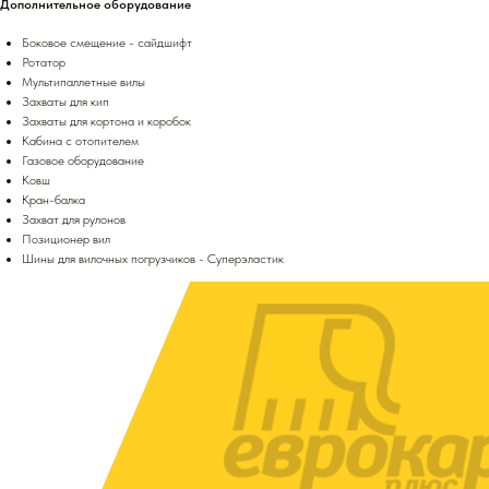
Дополнительное оборудование
Боковое смещение - сайдшифт
Ротатор
Мультипаллетные вилы
Захваты для кип
Захваты для кортона и коробок
Кабина с отопителем
Газовое оборудование
Ковш
Кран-балка
Захват для рулонов
Позиционер вил
Шины для вилочных погрузчиков - Суперэластик