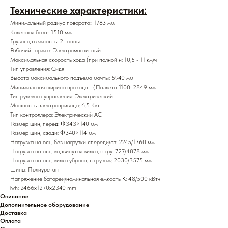
Технические характеристики:
Минимальный радиус поворота:: 1783 мм
Колесная база:: 1510 мм
Грузоподъемность: 2 тонны
Рабочий тормоз: Электромагнитный
Максимальная скорость хода (при полной н: 10,5 - 11 км/ч
Тип управления: Сидя
Высота максимального подъема мачты: 5940 мм
Минимальная ширина прохода （Паллета 1100: 2849 мм
Тип рулевого управления: Электрический
Мощность электропривода: 6.5 Квт
Тип контроллера: Электрический АС
Размер шин, перед: Φ343×140 мм
Размер шин, сзади: Φ340×114 мм
Нагрузка на ось, без нагрузки спереди/сз: 2245/1360 мм
Нагрузка на ось, выдвинутая вилка, с гру: 727/4878 мм
Нагрузка на ось, вилка убрана, с грузом: 2030/3575 мм
Шины: Полиуретан
Напряжение батареи/номинальная емкость K: 48/500 кВтч
lwh: 2466x1270x2340 mm
Описание
Дополнительное оборудование
Доставка
Оплата