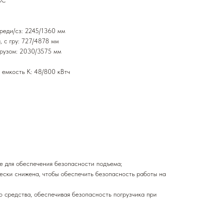
АС
ереди/сз: 2245/1360 мм
, с гру: 727/4878 мм
 грузом: 2030/3575 мм
емкость K: 48/800 кВтч
е для обеспечения безопасности подъема;
чески снижена, чтобы обеспечить безопасность работы на
о средства, обеспечивая безопасность погрузчика при