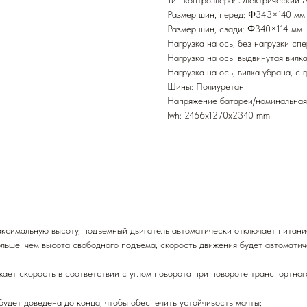
Тип контроллера: Электрический 
Размер шин, перед: Φ343×140 мм
Размер шин, сзади: Φ340×114 мм
Нагрузка на ось, без нагрузки сп
Нагрузка на ось, выдвинутая вилка
Нагрузка на ось, вилка убрана, с
Шины: Полиуретан
Напряжение батареи/номинальная 
lwh: 2466x1270x2340 mm
аксимальную высоту, подъемный двигатель автоматически отключает питани
ольше, чем высота свободного подъема, скорость движения будет автомати
ает скорость в соответствии с углом поворота при повороте транспортног
будет доведена до конца, чтобы обеспечить устойчивость мачты;