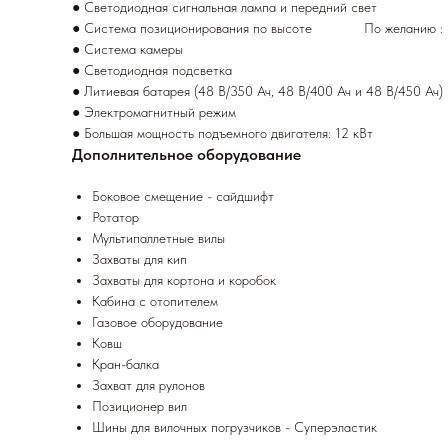
● Светодиодная сигнальная лампа и передний свет
● Система позиционирования по высоте По желанию :
● Система камеры
● Светодиодная подсветка
● Литиевая батарея (48 В/350 Ач, 48 В/400 Ач и 48 В/450 Ач)
● Электромагнитный режим
● Большая мощность подъемного двигателя: 12 кВт
Дополнительное оборудование
Боковое смещение - сайдшифт
Ротатор
Мультипаллетные вилы
Захваты для кип
Захваты для кортона и коробок
Кабина с отопителем
Газовое оборудование
Ковш
Кран-балка
Захват для рулонов
Позиционер вил
Шины для вилочных погрузчиков - Суперэластик