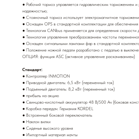
● Рабочий тормоз управляется гидравлическим торможением и
надежностью;
● Стояночный тормоз использует электромагнитное торможение
● Оснащен OPS в стандартной комплектации для обеспечения
● Технология CANbus применяется для определения скорости д
● Технология управления преобразованием частоты переменног
● Оснащен сигнальными лампами фар в стандартной комплекта
● Положение ножной педали разработано с педалью в выключе
ОПЦИЯ: функция ASC (активное управление раскачиванием)
Стандарт:
● Контроллер INMOTION
● Приводной двигатель: 6,5 кВт (переменный ток)
● Подъемный двигатель: 8,2 кВт (переменный ток)
● прибыль на акцию
● Свинцово-кислотный аккумулятор 48 В/500 Ач (боковая конс
● Коробка передач: Германия KORDEL
● Встроенный боковой переключатель
● Наклон вилки
● Сиденье высокого уровня
● Импортный материал мачты