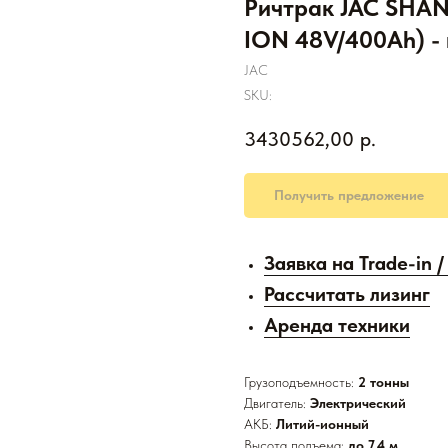
Ричтрак JAC SHAN
ION 48V/400Ah) - 
JAC
SKU:
3430562,00
р.
Получить предложение
Заявка на Trade-in 
Рассчитать лизинг
Аренда техники
Грузоподъемность:
2 тонны
Двигатель:
Электрический
АКБ:
Литий-ионный
Высота подъема:
до 7,4 м