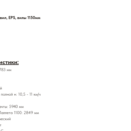
ил, EPS, вилы 1150мм
истики:
783 мм
ый
олной н: 10,5 - 11 км/ч
ачты: 5940 мм
аллета 1100: 2849 мм
ческий
т