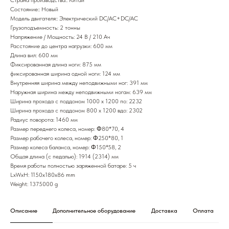
Состояние:: Новый
Модель двигателя:: Электрический DC/AC+DC/AC
Грузоподъемность: 2 тонны
Напряжение / Мощность: 24 В / 210 Ач
Расстояние до центра нагрузки: 600 мм
Длина вил: 600 мм
Фиксированная длина ноги: 875 мм
фиксированная ширина одной ноги: 124 мм
Внутренняя ширина между неподвижными ног: 391 мм
Наружная ширина между неподвижными ногам: 639 мм
Ширина прохода с поддоном 1000 x 1200 по: 2232
Ширина прохода с поддоном 800 х 1200 вдо: 2302
Радиус поворота: 1460 мм
Размер переднего колеса, номер: Φ80*70, 4
Размер рабочего колеса, номер: Φ250*80, 1
Размер колеса баланса, номер: Φ150*58, 2
Общая длина (с педалью): 1914 (2314) мм
Время работы полностью заряженной батаре: 5 ч
LxWxH: 1150x180x86 mm
Weight: 1375000 g
Описание
Дополнительное оборудование
Доставка
Оплата