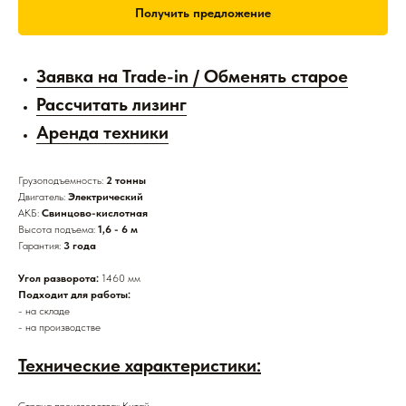
Получить предложение
Заявка на Trade-in / Обменять старое
Рассчитать лизинг
Аренда техники
Грузоподъемность:
2 тонны
Двигатель:
Электрический
АКБ:
Свинцово-кислотная
Высота подъема:
1,6 - 6 м
Гарантия:
3 года
Угол разворота:
1460 мм
Подходит для работы:
- на складе
- на производстве
Технические характеристики:
Страна производства:: Китай