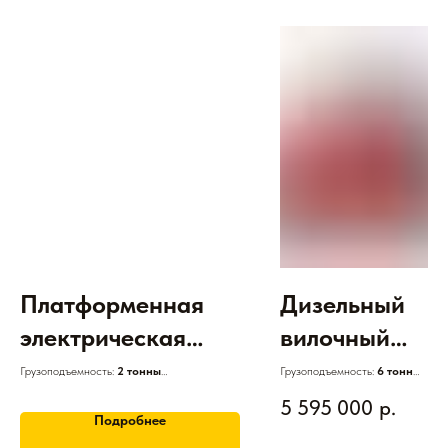
Платформенная
Дизельный
электрическая
вилочный
тележка JAC
погрузчик JAC
Грузоподъемность:
2 тонны
Грузоподъемность:
6 тонн
Двигатель:
Электрический
Двигатель:
Дизельный
BDD20
CPCD 60 с
5 595 000
р.
АКБ:
Свинцово-кислотная
Высота подъема: 3м
Подробнее
Гарантия:
3 года
Гарантия:
3 года
японским