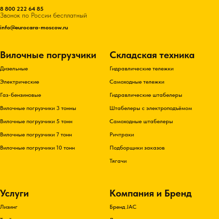
8 800 222 64 85
Звонок по России бесплатный
info@eurocara-moscow.ru
Вилочные погрузчики
Складская техника
Дизельные
Гидравлические тележки
Электрические
Самоходные тележки
Газ-бензиновые
Гидравлические штабелеры
Вилочные погрузчики 3 тонны
Штабелеры с электроподъёмом
Вилочные погрузчики 5 тонн
Самоходные штабелеры
Вилочные погрузчики 7 тонн
Ричтраки
Вилочные погрузчики 10 тонн
Подборщики заказов
Тягачи
Услуги
Компания и Бренд
Лизинг
Бренд JAC