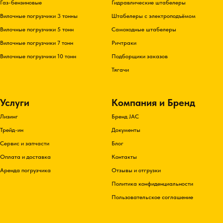
Газ-бензиновые
Гидравлические штабелеры
Вилочные погрузчики 3 тонны
Штабелеры с электроподъёмом
Вилочные погрузчики 5 тонн
Самоходные штабелеры
Вилочные погрузчики 7 тонн
Ричтраки
Вилочные погрузчики 10 тонн
Подборщики заказов
Тягачи
Услуги
Компания и Бренд
Лизинг
Бренд JAC
Трейд-ин
Документы
Сервис и запчасти
Блог
Оплата и доставка
Контакты
Аренда погрузчика
Отзывы и отгрузки
Политика конфиденциальности
Пользовательское соглашение