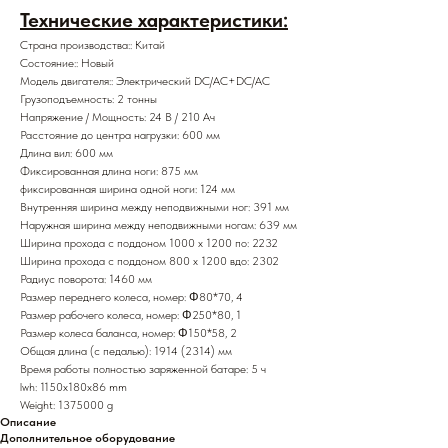
Технические характеристики:
Страна производства:: Китай
Состояние:: Новый
Модель двигателя:: Электрический DC/AC+DC/AC
Грузоподъемность: 2 тонны
Напряжение / Мощность: 24 В / 210 Ач
Расстояние до центра нагрузки: 600 мм
Длина вил: 600 мм
Фиксированная длина ноги: 875 мм
фиксированная ширина одной ноги: 124 мм
Внутренняя ширина между неподвижными ног: 391 мм
Наружная ширина между неподвижными ногам: 639 мм
Ширина прохода с поддоном 1000 x 1200 по: 2232
Ширина прохода с поддоном 800 х 1200 вдо: 2302
Радиус поворота: 1460 мм
Размер переднего колеса, номер: Φ80*70, 4
Размер рабочего колеса, номер: Φ250*80, 1
Размер колеса баланса, номер: Φ150*58, 2
Общая длина (с педалью): 1914 (2314) мм
Время работы полностью заряженной батаре: 5 ч
lwh: 1150x180x86 mm
Weight: 1375000 g
Описание
Дополнительное оборудование