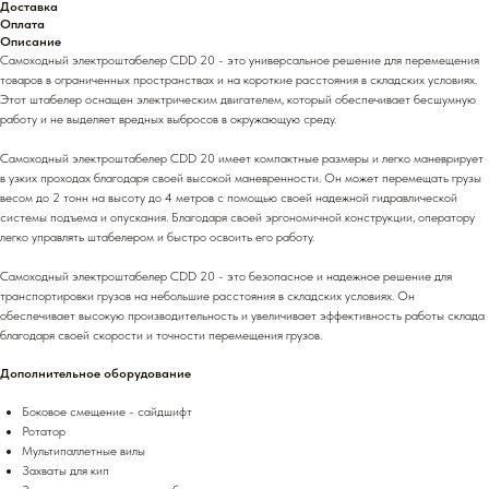
Доставка
Оплата
Описание
Самоходный электроштабелер CDD 20 - это универсальное решение для перемещения
товаров в ограниченных пространствах и на короткие расстояния в складских условиях.
Этот штабелер оснащен электрическим двигателем, который обеспечивает бесшумную
работу и не выделяет вредных выбросов в окружающую среду.
Самоходный электроштабелер CDD 20 имеет компактные размеры и легко маневрирует
в узких проходах благодаря своей высокой маневренности. Он может перемещать грузы
весом до 2 тонн на высоту до 4 метров с помощью своей надежной гидравлической
системы подъема и опускания. Благодаря своей эргономичной конструкции, оператору
легко управлять штабелером и быстро освоить его работу.
Самоходный электроштабелер CDD 20 - это безопасное и надежное решение для
транспортировки грузов на небольшие расстояния в складских условиях. Он
обеспечивает высокую производительность и увеличивает эффективность работы склада
благодаря своей скорости и точности перемещения грузов.
Дополнительное оборудование
Боковое смещение - сайдшифт
Ротатор
Мультипаллетные вилы
Захваты для кип