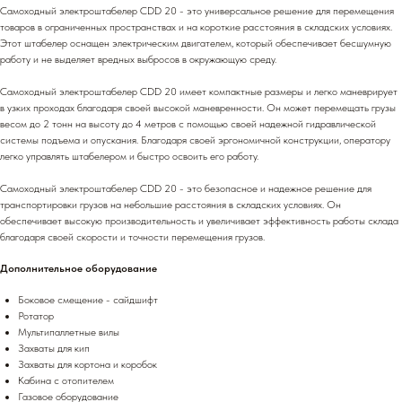
Самоходный электроштабелер CDD 20 - это универсальное решение для перемещения
товаров в ограниченных пространствах и на короткие расстояния в складских условиях.
Этот штабелер оснащен электрическим двигателем, который обеспечивает бесшумную
работу и не выделяет вредных выбросов в окружающую среду.
Самоходный электроштабелер CDD 20 имеет компактные размеры и легко маневрирует
в узких проходах благодаря своей высокой маневренности. Он может перемещать грузы
весом до 2 тонн на высоту до 4 метров с помощью своей надежной гидравлической
системы подъема и опускания. Благодаря своей эргономичной конструкции, оператору
легко управлять штабелером и быстро освоить его работу.
Самоходный электроштабелер CDD 20 - это безопасное и надежное решение для
транспортировки грузов на небольшие расстояния в складских условиях. Он
обеспечивает высокую производительность и увеличивает эффективность работы склада
благодаря своей скорости и точности перемещения грузов.
Дополнительное оборудование
Боковое смещение - сайдшифт
Ротатор
Мультипаллетные вилы
Захваты для кип
Захваты для кортона и коробок
Кабина с отопителем
Газовое оборудование