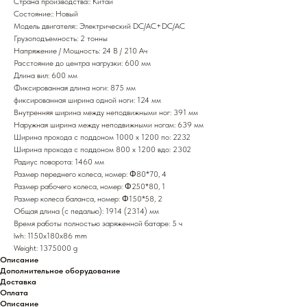
Страна производства:: Китай
Состояние:: Новый
Модель двигателя:: Электрический DC/AC+DC/AC
Грузоподъемность: 2 тонны
Напряжение / Мощность: 24 В / 210 Ач
Расстояние до центра нагрузки: 600 мм
Длина вил: 600 мм
Фиксированная длина ноги: 875 мм
фиксированная ширина одной ноги: 124 мм
Внутренняя ширина между неподвижными ног: 391 мм
Наружная ширина между неподвижными ногам: 639 мм
Ширина прохода с поддоном 1000 x 1200 по: 2232
Ширина прохода с поддоном 800 х 1200 вдо: 2302
Радиус поворота: 1460 мм
Размер переднего колеса, номер: Φ80*70, 4
Размер рабочего колеса, номер: Φ250*80, 1
Размер колеса баланса, номер: Φ150*58, 2
Общая длина (с педалью): 1914 (2314) мм
Время работы полностью заряженной батаре: 5 ч
lwh: 1150x180x86 mm
Weight: 1375000 g
Описание
Дополнительное оборудование
Доставка
Оплата
Описание