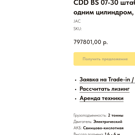
CDD BS 07-30 штаб
одним цилиндром,
JAC
SKU:
797801,00
р.
Получить предложение
Заявка на Trade-in 
Рассчитать лизинг
Аренда техники
Грузоподъемность:
2 тонны
Двигатель:
Электрический
АКБ:
Свинцово-кислотная
Высота подъема:
1,6 - 6 м