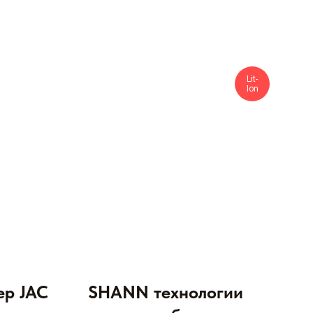
Lit-
Ion
ер JAC
SHANN технологии