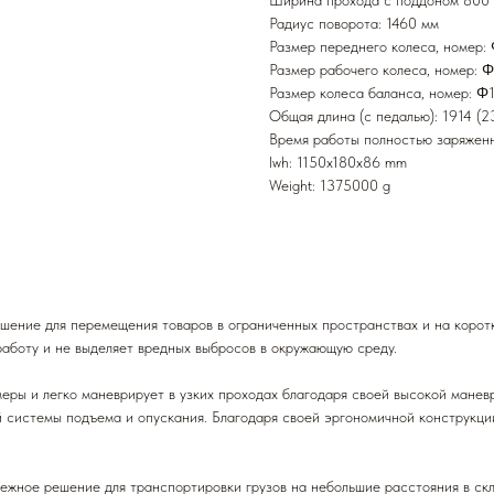
Ширина прохода с поддоном 800 
Радиус поворота: 1460 мм
Размер переднего колеса, номер:
Размер рабочего колеса, номер: 
Размер колеса баланса, номер: Φ
Общая длина (с педалью): 1914 (2
Время работы полностью заряженн
lwh: 1150x180x86 mm
Weight: 1375000 g
ение для перемещения товаров в ограниченных пространствах и на коротк
аботу и не выделяет вредных выбросов в окружающую среду.
ы и легко маневрирует в узких проходах благодаря своей высокой маневр
 системы подъема и опускания. Благодаря своей эргономичной конструкции
жное решение для транспортировки грузов на небольшие расстояния в скл