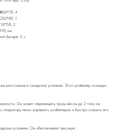
х 1200 вдо: 2302
 Φ80*70, 4
Φ250*80, 1
150*58, 2
314) мм
ой батаре: 5 ч
ие расстояния в складских условиях. Этот штабелер оснащен
енности. Он может перемещать грузы весом до 2 тонн на
, оператору легко управлять штабелером и быстро освоить его
адских условиях. Он обеспечивает высокую