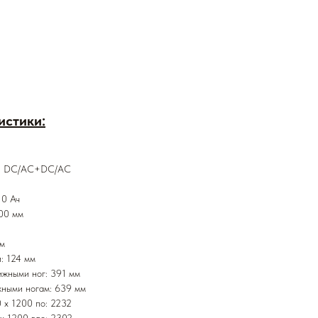
истики:
кий DC/AC+DC/AC
10 Ач
600 мм
мм
: 124 мм
ижными ног: 391 мм
ными ногам: 639 мм
 x 1200 по: 2232