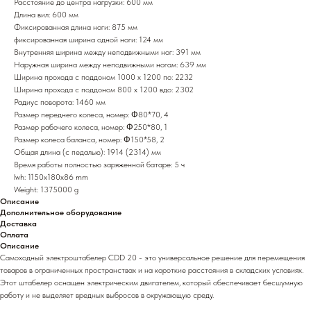
Расстояние до центра нагрузки: 600 мм
Длина вил: 600 мм
Фиксированная длина ноги: 875 мм
фиксированная ширина одной ноги: 124 мм
Внутренняя ширина между неподвижными ног: 391 мм
Наружная ширина между неподвижными ногам: 639 мм
Ширина прохода с поддоном 1000 x 1200 по: 2232
Ширина прохода с поддоном 800 х 1200 вдо: 2302
Радиус поворота: 1460 мм
Размер переднего колеса, номер: Φ80*70, 4
Размер рабочего колеса, номер: Φ250*80, 1
Размер колеса баланса, номер: Φ150*58, 2
Общая длина (с педалью): 1914 (2314) мм
Время работы полностью заряженной батаре: 5 ч
lwh: 1150x180x86 mm
Weight: 1375000 g
Описание
Дополнительное оборудование
Доставка
Оплата
Описание
Самоходный электроштабелер CDD 20 - это универсальное решение для перемещения
товаров в ограниченных пространствах и на короткие расстояния в складских условиях.
Этот штабелер оснащен электрическим двигателем, который обеспечивает бесшумную
работу и не выделяет вредных выбросов в окружающую среду.