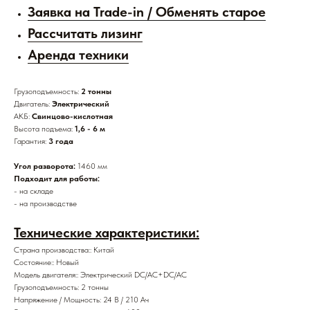
Заявка на Trade-in / Обменять старое
Рассчитать лизинг
Аренда техники
Грузоподъемность:
2 тонны
Двигатель:
Электрический
АКБ:
Свинцово-кислотная
Высота подъема:
1,6 - 6 м
Гарантия:
3 года
Угол разворота:
1460 мм
Подходит для работы:
- на складе
- на производстве
Технические характеристики:
Страна производства:: Китай
Состояние:: Новый
Модель двигателя:: Электрический DC/AC+DC/AC
Грузоподъемность: 2 тонны
Напряжение / Мощность: 24 В / 210 Ач