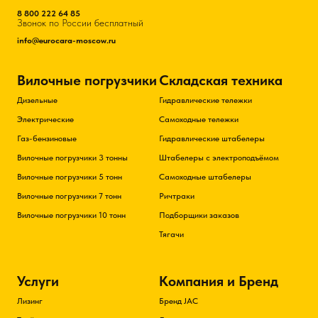
8 800 222 64 85
Звонок по России бесплатный
info@eurocara-moscow.ru
Вилочные погрузчики
Складская техника
Дизельные
Гидравлические тележки
Электрические
Самоходные тележки
Газ-бензиновые
Гидравлические штабелеры
Вилочные погрузчики 3 тонны
Штабелеры с электроподъёмом
Вилочные погрузчики 5 тонн
Самоходные штабелеры
Вилочные погрузчики 7 тонн
Ричтраки
Вилочные погрузчики 10 тонн
Подборщики заказов
Тягачи
Услуги
Компания и Бренд
Лизинг
Бренд JAC