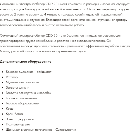
Самоходный электроштабелер CDD 20 имеет компактные размеры и легко маневрирует
в узких проходах благодаря своей высокой маневренности. Он может перемещать грузы
весом до 2 тонн на высоту до 4 метров с помощью своей надежной гидравлической
системы подъема и опускания. Благодаря своей эргономичной конструкции, оператору
легко управлять штабелером и быстро освоить его работу.
Самоходный электроштабелер CDD 20 - это безопасное и надежное решение для
транспортировки грузов на небольшие расстояния в складских условиях. Он
обеспечивает высокую производительность и увеличивает эффективность работы склада
благодаря своей скорости и точности перемещения грузов.
Дополнительное оборудование
Боковое смещение - сайдшифт
Ротатор
Мультипаллетные вилы
Захваты для кип
Захваты для кортона и коробок
Кабина с отопителем
Газовое оборудование
Ковш
Кран-балка
Захват для рулонов
Позиционер вил
Шины для вилочных погрузчиков - Суперэластик