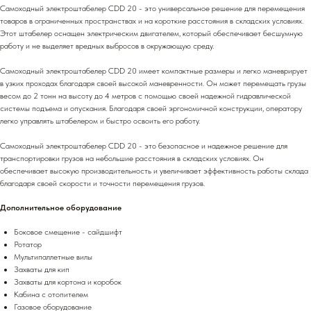
Самоходный электроштабелер CDD 20 - это универсальное решение для перемещения
товаров в ограниченных пространствах и на короткие расстояния в складских условиях.
Этот штабелер оснащен электрическим двигателем, который обеспечивает бесшумную
работу и не выделяет вредных выбросов в окружающую среду.
Самоходный электроштабелер CDD 20 имеет компактные размеры и легко маневрирует
в узких проходах благодаря своей высокой маневренности. Он может перемещать грузы
весом до 2 тонн на высоту до 4 метров с помощью своей надежной гидравлической
системы подъема и опускания. Благодаря своей эргономичной конструкции, оператору
легко управлять штабелером и быстро освоить его работу.
Самоходный электроштабелер CDD 20 - это безопасное и надежное решение для
транспортировки грузов на небольшие расстояния в складских условиях. Он
обеспечивает высокую производительность и увеличивает эффективность работы склада
благодаря своей скорости и точности перемещения грузов.
Дополнительное оборудование
Боковое смещение - сайдшифт
Ротатор
Мультипаллетные вилы
Захваты для кип
Захваты для кортона и коробок
Кабина с отопителем
Газовое оборудование