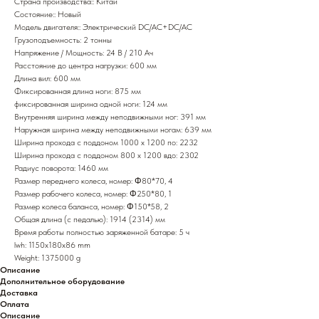
Страна производства:: Китай
Состояние:: Новый
Модель двигателя:: Электрический DC/AC+DC/AC
Грузоподъемность: 2 тонны
Напряжение / Мощность: 24 В / 210 Ач
Расстояние до центра нагрузки: 600 мм
Длина вил: 600 мм
Фиксированная длина ноги: 875 мм
фиксированная ширина одной ноги: 124 мм
Внутренняя ширина между неподвижными ног: 391 мм
Наружная ширина между неподвижными ногам: 639 мм
Ширина прохода с поддоном 1000 x 1200 по: 2232
Ширина прохода с поддоном 800 х 1200 вдо: 2302
Радиус поворота: 1460 мм
Размер переднего колеса, номер: Φ80*70, 4
Размер рабочего колеса, номер: Φ250*80, 1
Размер колеса баланса, номер: Φ150*58, 2
Общая длина (с педалью): 1914 (2314) мм
Время работы полностью заряженной батаре: 5 ч
lwh: 1150x180x86 mm
Weight: 1375000 g
Описание
Дополнительное оборудование
Доставка
Оплата
Описание