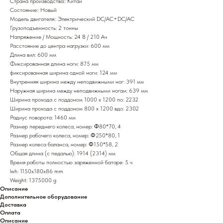
Страна производства:: Китай
Состояние:: Новый
Модель двигателя:: Электрический DC/AC+DC/AC
Грузоподъемность: 2 тонны
Напряжение / Мощность: 24 В / 210 Ач
Расстояние до центра нагрузки: 600 мм
Длина вил: 600 мм
Фиксированная длина ноги: 875 мм
фиксированная ширина одной ноги: 124 мм
Внутренняя ширина между неподвижными ног: 391 мм
Наружная ширина между неподвижными ногам: 639 мм
Ширина прохода с поддоном 1000 x 1200 по: 2232
Ширина прохода с поддоном 800 х 1200 вдо: 2302
Радиус поворота: 1460 мм
Размер переднего колеса, номер: Φ80*70, 4
Размер рабочего колеса, номер: Φ250*80, 1
Размер колеса баланса, номер: Φ150*58, 2
Общая длина (с педалью): 1914 (2314) мм
Время работы полностью заряженной батаре: 5 ч
lwh: 1150x180x86 mm
Weight: 1375000 g
Описание
Дополнительное оборудование
Доставка
Оплата
Описание