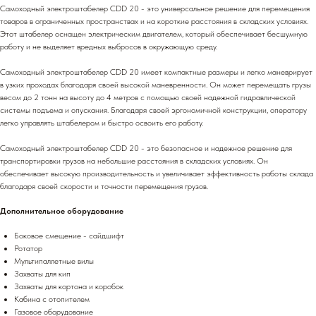
Самоходный электроштабелер CDD 20 - это универсальное решение для перемещения
товаров в ограниченных пространствах и на короткие расстояния в складских условиях.
Этот штабелер оснащен электрическим двигателем, который обеспечивает бесшумную
работу и не выделяет вредных выбросов в окружающую среду.
Самоходный электроштабелер CDD 20 имеет компактные размеры и легко маневрирует
в узких проходах благодаря своей высокой маневренности. Он может перемещать грузы
весом до 2 тонн на высоту до 4 метров с помощью своей надежной гидравлической
системы подъема и опускания. Благодаря своей эргономичной конструкции, оператору
легко управлять штабелером и быстро освоить его работу.
Самоходный электроштабелер CDD 20 - это безопасное и надежное решение для
транспортировки грузов на небольшие расстояния в складских условиях. Он
обеспечивает высокую производительность и увеличивает эффективность работы склада
благодаря своей скорости и точности перемещения грузов.
Дополнительное оборудование
Боковое смещение - сайдшифт
Ротатор
Мультипаллетные вилы
Захваты для кип
Захваты для кортона и коробок
Кабина с отопителем
Газовое оборудование