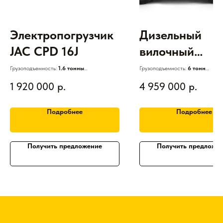
Электропогрузчик
Дизельный
JAC CPD 16J
вилочный
погрузчик JAC
Грузоподъемность:
1.6 тонны
Грузоподъемность:
6 тонн
Двигатель:
Электрический
Двигатель:
Дизельный
CPCD 60
1 920 000
р.
4 959 000
р.
АКБ:
Свинцово-кислотная
Высота подъема: 3м
Высота подъема: 3м
Гарантия:
3 года
Гарантия:
3 года
Подробнее
Подробнее
Получить предложение
Получить предложе