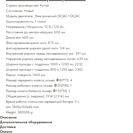
Страна производства:: Китай
Состояние:: Новый
Модель двигателя:: Электрический DC/AC+DC/AC
Грузоподъемность: 1 тонна
Напряжение / Мощность: 12 В / 120 Ач
Расстояние до центра нагрузки: 600 мм
Длина вил: 600 мм
Фиксированная длина ноги: 875 мм
фиксированная ширина одной ноги: 124 мм
Внутренняя ширина между неподвижными ног: 391 мм
Наружная ширина между неподвижными ногам: 639 мм
Ширина прохода с поддоном 1000 x 1200 по: 2232
Ширина прохода с поддоном 800 х 1200 вдо: 2302
Радиус поворота: 1460 мм
Размер переднего колеса, номер: Φ80*70, 4
Размер рабочего колеса, номер: Φ250*80, 1
Размер колеса баланса, номер: Φ150*58, 2
Общая длина (с педалью): 1914 (2314) мм
Время работы полностью заряженной батаре: 5 ч
lwh: 1800x760x86 mm
Weight: 380000 g
Описание
Дополнительное оборудование
Доставка
Оплата