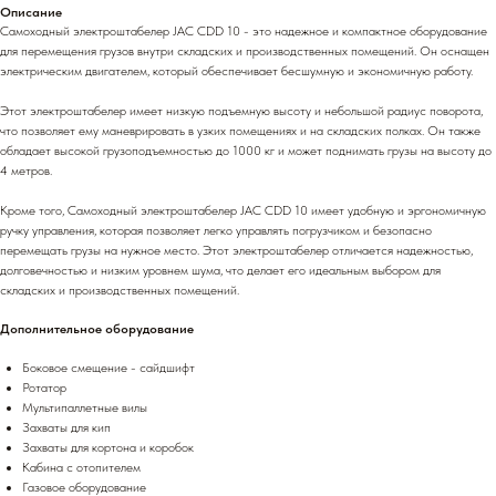
Описание
Самоходный электроштабелер JAC CDD 10 - это надежное и компактное оборудование
для перемещения грузов внутри складских и производственных помещений. Он оснащен
электрическим двигателем, который обеспечивает бесшумную и экономичную работу.
Этот электроштабелер имеет низкую подъемную высоту и небольшой радиус поворота,
что позволяет ему маневрировать в узких помещениях и на складских полках. Он также
обладает высокой грузоподъемностью до 1000 кг и может поднимать грузы на высоту до
4 метров.
Кроме того, Самоходный электроштабелер JAC CDD 10 имеет удобную и эргономичную
ручку управления, которая позволяет легко управлять погрузчиком и безопасно
перемещать грузы на нужное место. Этот электроштабелер отличается надежностью,
долговечностью и низким уровнем шума, что делает его идеальным выбором для
складских и производственных помещений.
Дополнительное оборудование
Боковое смещение - сайдшифт
Ротатор
Мультипаллетные вилы
Захваты для кип
Захваты для кортона и коробок
Кабина с отопителем
Газовое оборудование