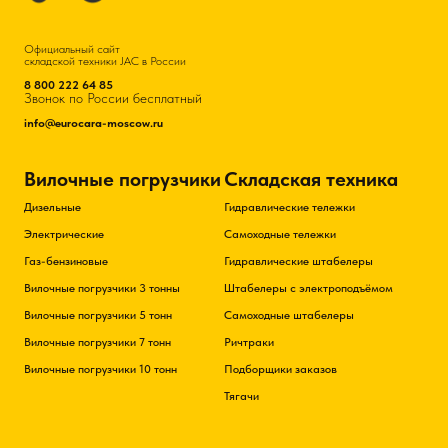
Официальный сайт
складской техники JAC в России
8 800 222 64 85
Звонок по России бесплатный
info@eurocara-moscow.ru
Вилочные погрузчики
Складская техника
Дизельные
Гидравлические тележки
Электрические
Самоходные тележки
Газ-бензиновые
Гидравлические штабелеры
Вилочные погрузчики 3 тонны
Штабелеры с электроподъёмом
Вилочные погрузчики 5 тонн
Самоходные штабелеры
Вилочные погрузчики 7 тонн
Ричтраки
Вилочные погрузчики 10 тонн
Подборщики заказов
Тягачи