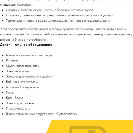
следующих условиях:
Склады и логистические центры с большим потоком грузов
Производственные цеха и предприятия с различными видами продукции
Терминалы и порты с высоким потоком контейнеров и грузовых машин
Этот электротягач обеспечивает высокую производительность и надежность в любых
условиях и является отличным выбором для тех, кто ищет качественную и мощную технику
для своих бизнес-потребностей.
Дополнительное оборудование
Боковое смещение - сайдшифт
Ротатор
Мультипаллетные вилы
Захваты для кип
Захваты для кортона и коробок
Кабина с отопителем
Газовое оборудование
Ковш
Кран-балка
Захват для рулонов
Позиционер вил
Шины для вилочных погрузчиков - Суперэластик