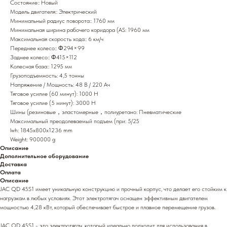
Состояние:: Новый
Модель двигателя:: Электрический
Минимальный радиус поворота:: 1760 мм
Минимальная ширина рабочего коридора (AS: 1960 мм
Максимальная скорость хода:: 6 км/ч
Переднее колесо:: Φ294×99
Заднее колесо:: Φ415×112
Колесная база:: 1295 мм
Грузоподъемность: 4,5 тонны
Напряжение / Мощность: 48 В / 220 Ач
Тяговое усилие (60 минут): 1000 Н
Тяговое усилие (5 минут): 3000 Н
Шины (резиновые，эластомерные，полиуретано: Пневматические
Максимальный преодолеваемый подъем (при: 5/25
lwh: 1845x800x1236 mm
Weight: 900000 g
Описание
Дополнительное оборудование
Доставка
Оплата
Описание
JAC QD 45S1 имеет уникальную конструкцию и прочный корпус, что делает его стойким к
нагрузкам в любых условиях. Этот электротягач оснащен эффективным двигателем
мощностью 4,28 кВт, который обеспечивает быстрое и плавное перемещение грузов.
JAC QD 45S1 - это электротягач, который идеально подходит для использования в