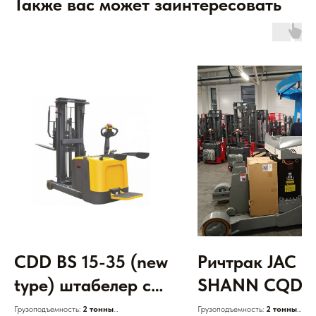
Также вас может заинтересовать
CDD BS 15-35 (new
Ричтрак JAC
type) штабелер с
SHANN CQD2
противовесом,
Lux СИДЯ (LIT
Грузоподъемность:
2 тонны
Грузоподъемность:
2 тонны