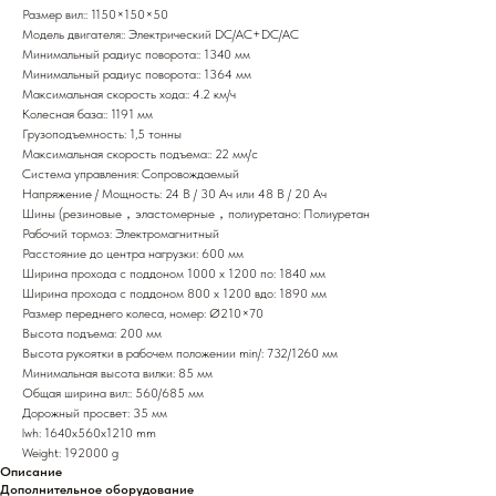
Размер вил:: 1150×150×50
Модель двигателя:: Электрический DC/AC+DC/AC
Минимальный радиус поворота:: 1340 мм
Минимальный радиус поворота:: 1364 мм
Максимальная скорость хода:: 4.2 км/ч
Колесная база:: 1191 мм
Грузоподъемность: 1,5 тонны
Максимальная скорость подъема:: 22 мм/с
Система управления: Сопровождаемый
Напряжение / Мощность: 24 В / 30 Ач или 48 В / 20 Ач
Шины (резиновые，эластомерные，полиуретано: Полиуретан
Рабочий тормоз: Электромагнитный
Расстояние до центра нагрузки: 600 мм
Ширина прохода с поддоном 1000 x 1200 по: 1840 мм
Ширина прохода с поддоном 800 х 1200 вдо: 1890 мм
Размер переднего колеса, номер: Ø210×70
Высота подъема: 200 мм
Высота рукоятки в рабочем положении min/: 732/1260 мм
Минимальная высота вилки: 85 мм
Общая ширина вил:: 560/685 мм
Дорожный просвет: 35 мм
lwh: 1640x560x1210 mm
Weight: 192000 g
Описание
Дополнительное оборудование