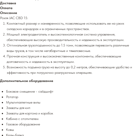
Доставка
Оплата
Описание
Рохля JAC CBD 15:
Компактный размер и маневренность, позволяющие использовать ее на узких
складских коридорах и в ограниченных пространствах.
Мощный электродвигатель и высокотехнологичная система управления,
обеспечивающие высокую производительность и надежность в эксплуатации.
Оптимальная грузоподъемность до 1.5 тонн, позволяющая перевозить различные
виды грузов, в том числе негабаритные и тяжеловесные.
Прочная конструкция и высококачественные компоненты, обеспечивающие
долговечность и надежность в эксплуатации.
Возможность подъема груза на высоту до 0,2 метров, обеспечивающие удобство и
эффективность при погрузочно-разгрузочных операциях.
Дополнительное оборудование
Боковое смещение - сайдшифт
Ротатор
Мультипаллетные вилы
Захваты для кип
Захваты для кортона и коробок
Кабина с отопителем
Газовое оборудование
Ковш
Кран-балка