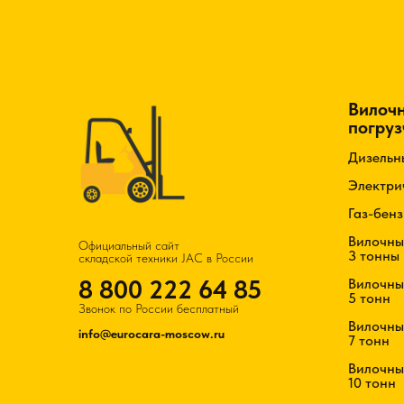
Вилоч
погруз
Дизельн
Электри
Газ-бен
Вилочны
Официальный сайт
3 тонны
складской техники JAC в России
8 800 222 64 85
Вилочны
5 тонн
Звонок по России бесплатный
Вилочны
info@eurocara-moscow.ru
7 тонн
Вилочны
10 тонн