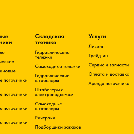
ные
Складская
Услуги
чики
техника
Лизинг
ые
Гидравлические
Трейд-ин
тележки
ческие
Сервис и запчасти
Самоходные тележки
зиновые
Оплата и доставка
Гидравлические
е погрузчики
штабелеры
Аренда погрузчика
Штабелеры с
е погрузчики
электроподъёмом
Самоходные
е погрузчики
штабелеры
Ричтраки
е погрузчики
Подборщики заказов