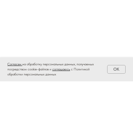
Согласен
на обработку персональных данных, получаемых
OK
посредством cookie-файлов и
соглашаюсь
с Политикой
обработки персональных данных