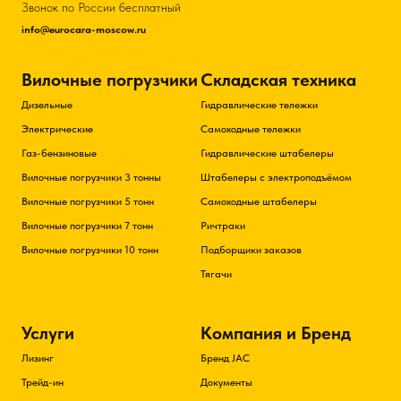
Звонок по России бесплатный
info@eurocara-moscow.ru
Вилочные погрузчики
Складская техника
Дизельные
Гидравлические тележки
Электрические
Самоходные тележки
Газ-бензиновые
Гидравлические штабелеры
Вилочные погрузчики 3 тонны
Штабелеры с электроподъёмом
Вилочные погрузчики 5 тонн
Самоходные штабелеры
Вилочные погрузчики 7 тонн
Ричтраки
Вилочные погрузчики 10 тонн
Подборщики заказов
Тягачи
Услуги
Компания и Бренд
Лизинг
Бренд JAC
Трейд-ин
Документы